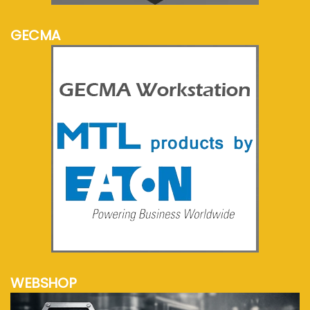
GECMA
meer info...
WEBSHOP