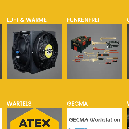
LUFT & WÄRME
FUNKENFREI
mehr Info...
mehr Info...
WARTELS
GECMA