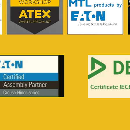
meer info...
meer info...