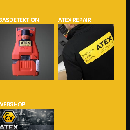
GASDETEKTION
ATEX REPAIR
mehr Info...
mehr Info...
WEBSHOP