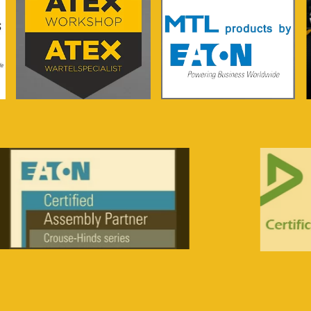
meer info...
meer info...