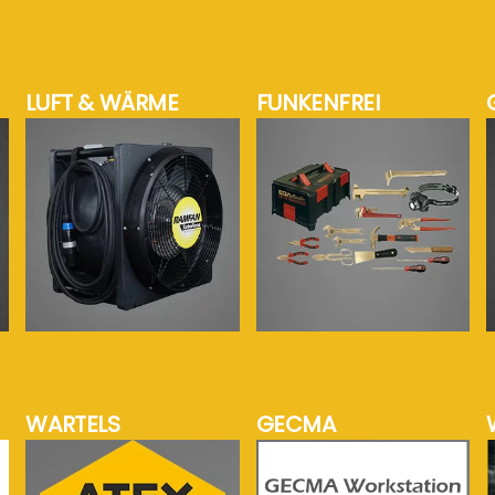
LUFT & WÄRME
FUNKENFREI
mehr Info...
mehr Info...
WARTELS
GECMA