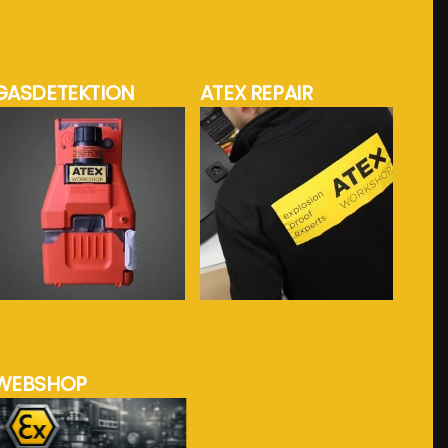
GASDETEKTION
ATEX REPAIR
mehr Info...
mehr Info...
WEBSHOP