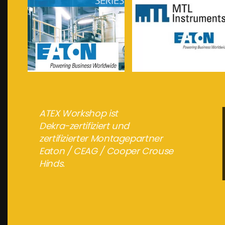
meer info...
meer info...
ATEX Workshop ist
Dekra-zertifiziert und
zertifizierter Montagepartner
Eaton / CEAG / Cooper Crouse
Hinds.