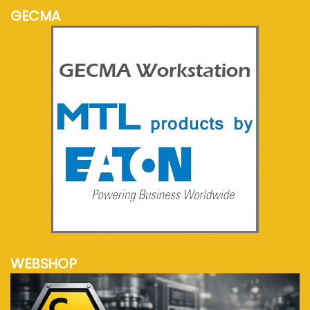
GECMA
meer info...
WEBSHOP