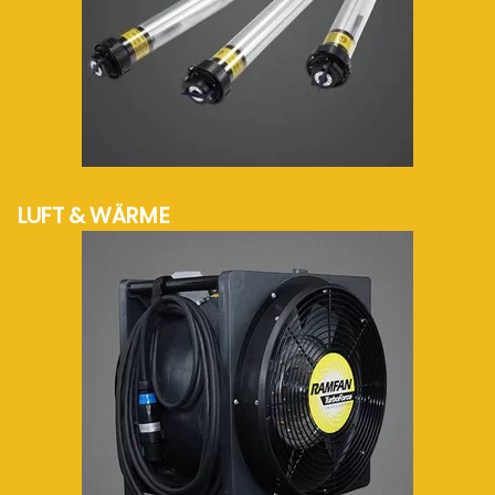
mehr Info...
LUFT & WÄRME