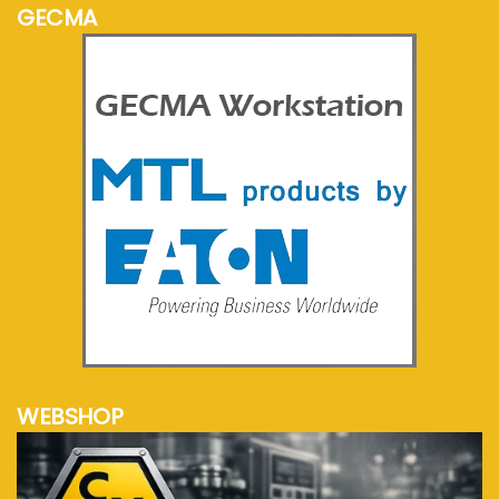
GECMA
meer info...
WEBSHOP