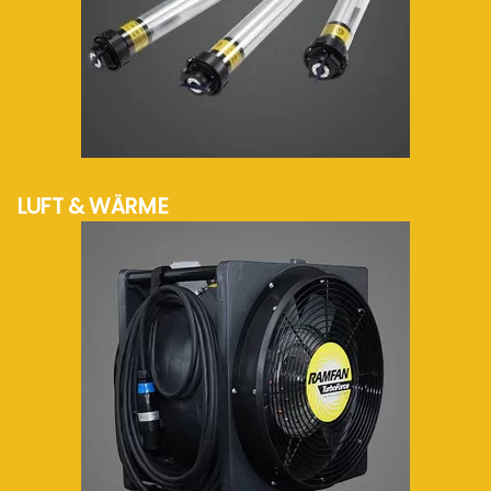
mehr Info...
LUFT & WÄRME