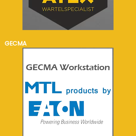
meer info...
GECMA
meer info...