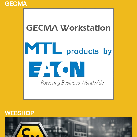
GECMA
meer info...
WEBSHOP