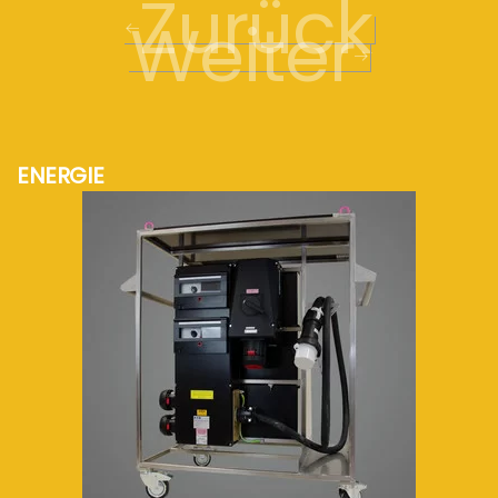
Zurück
Weiter
ENERGIE