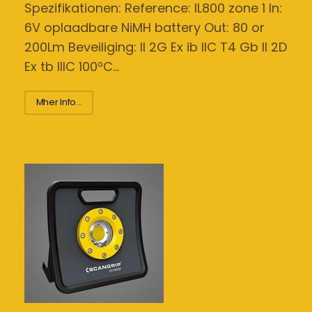
Spezifikationen: Reference: IL800 zone 1 In:
6V oplaadbare NiMH battery Out: 80 or
200Lm Beveiliging: II 2G Ex ib IIC T4 Gb II 2D
Ex tb IIIC 100ºC…
Mher Info...