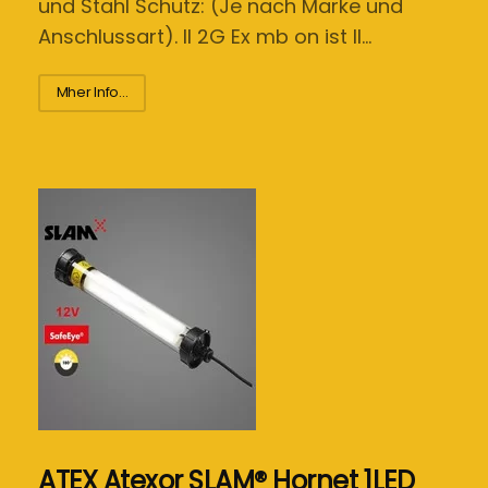
und Stahl Schutz: (Je nach Marke und
Anschlussart). II 2G Ex mb on ist II…
Mher Info...
ATEX Atexor SLAM® Hornet 1LED