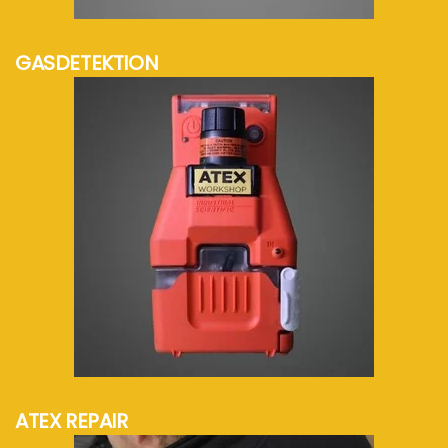
mehr Info...
GASDETEKTION
mehr Info...
ATEX REPAIR