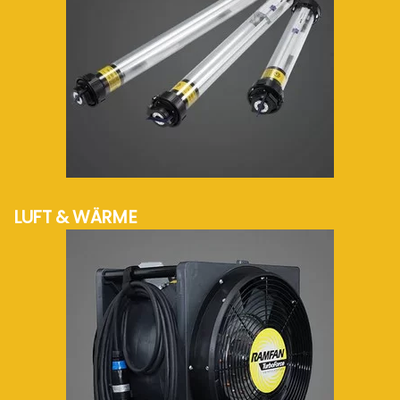
mehr Info...
LUFT & WÄRME