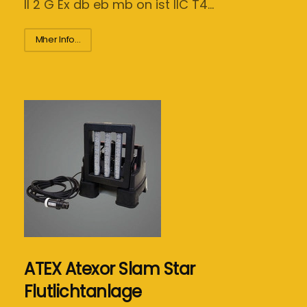
II 2 G Ex db eb mb on ist IIC T4…
Mher Info...
ATEX Atexor Slam Star
Flutlichtanlage