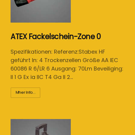
ATEX Fackelschein-Zone 0
Spezifikationen: Referenz:Stabex HF
geführt In: 4 Trockenzellen Größe AA IEC
60086 R 6/LR 6 Ausgang: 70Lm Beveiliging:
II 1 G Ex ia IIC T4 Ga II 2…
Mher Info...