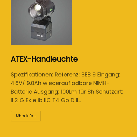
ATEX-Handleuchte
Spezifikationen: Referenz: SEB 9 Eingang:
4.8V/ 9.0Ah wiederaufladbare NiMH-
Batterie Ausgang: 100Lm für 8h Schutzart:
II 2 G Ex e ib IIC T4 Gb D II…
Mher Info...