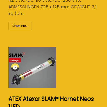
42 V AC/DC, 110 V AC/DC, 230 V AC
ABMESSUNGEN 725 x 125 mm GEWICHT 3,1
kg (oh…
Mher Info...
ATEX Atexor SLAM® Hornet Neos
1LED