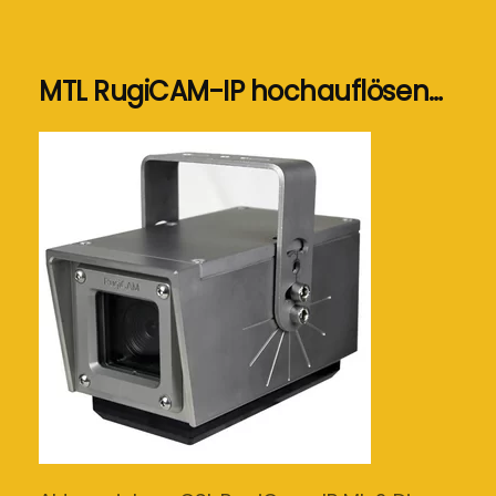
MTL RugiCAM-IP hochauflösen…