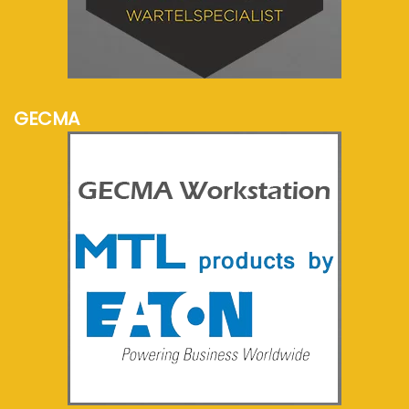
meer info...
GECMA
meer info...