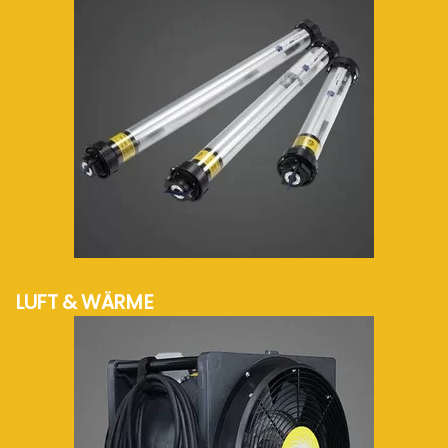
mehr Info...
LUFT & WÄRME